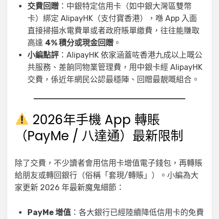
交費回贈
：中銀特定信用卡（如中銀大灣區雙幣
卡）綁定 AlipayHK（支付寶香港），喺 App 入面
直接掃描水電費單或者政府賬單繳費，往往能賺取
高達
4% 積分或現金回贈
。
小編點評
：AlipayHK 依家涵蓋咗香港九成以上嘅公
共服務、差餉同物業管理費，用中銀卡經 AlipayHK
交費，係近年網民公認最穩陣、回贈最靚嘅組合。
2026年手機 App 轉賬
（PayMe / 八達通）最新限制
除了交費，不少讀者會用信用卡增值電子錢包，再轉賬
給朋友或轉回銀行（俗稱「套現/轉賬」）。小編為大
家更新 2026 年最新魔鬼細節：
PayMe 增值
：各大銀行已經陸續降低信用卡的免費