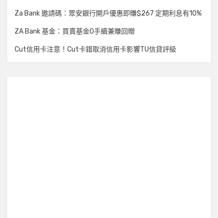
Za Bank 邀請碼：眾安銀行開戶優惠即賺$267 定期利息有10%
ZA Bank 基金：買賣基金0手續兼賺回贈
Cut信用卡注意！Cut卡錯取消信用卡影響TU信貸評級