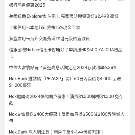
銀行開戶優惠2025
美國運通 Explorer® 信用卡 獨家限時迎優惠送$2,498 獎賞
工銀信用卡本地超市簽賬15%現金回贈
滙豐信用卡海外交易費增1%港元簽賬新收費
信銀國際Motion信用卡好唔好？申請送HK$500 ZALORA禮品
卡
中信大富翁點玩？首選高息活期定期2024存款利率6.28%
Mox Bank 邀請碼「PH762P」開戶60日內簽賬 $4,000 回贈
$1,200優惠
Mox邀請碼2024快閃開戶優惠！消費$1,000即賺$1,000 免存
款
Mox交電費送$400大優惠！賺盡每月滿$500減$100教學懶人
包
Mox Bank 呃人網注意：開戶千萬小心中伏被呃錢！