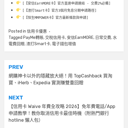
[【安信EarnMORE卡】官方直達申請連結 - 交費2%必備]
[【渣打Smart卡】官方3個月免息分期申請路徑]
[【恒生MMPOWER卡】官方最新條款與申請]
Posted in
信用卡優惠
Tagged
PayMe轉賬
,
交稅信用卡
,
安信EarnMORE
,
日常交費
,
水
電費回贈
,
渣打Smart卡
,
電子錢包增值
文
PREV
章
網購神卡以外的隱藏放大絕！用 TopCashback 買淘
寶、iHerb、Expedia 實測賺雙重回贈
導
覽
NEXT
【信用卡 Waive 年費全攻略 2026】免年費電話/App
申請教學！教你取消信用卡最佳時機（附熱門銀行
hotline 懶人包）