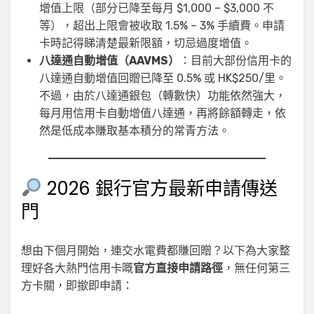
增值上限（部分已降至每月 $1,000 – $3,000 不
等），超出上限會被收取 1.5% – 3% 手續費。申請
卡時記得睇清楚最新限額，切忌過度增值。
八達通自動增值（AAVMS）
：目前大部份信用卡的
八達通自動增值回贈已降至 0.5% 或 HK$250/里。
不過，由於八達通銀包（轉數快）功能依然強大，
每月用信用卡自動增值八達通，再將餘額轉走，依
然是低成本賺取基本積分的常青方法。
2026 銀行官方最新申請傳送
門
想由下個月開始，連交水電費都賺回贈？以下為大家整
理好各大熱門信用卡嘅
官方直接申請路徑
，無任何第三
方卡關，即撳即申請：