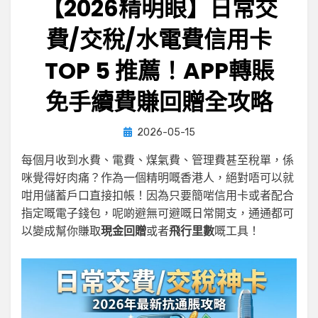
【2026精明眼】日常交
費/交稅/水電費信用卡
TOP 5 推薦！APP轉賬
免手續費賺回贈全攻略
Posted
by
2026-05-15
小編
on
每個月收到水費、電費、煤氣費、管理費甚至稅單，係
咪覺得好肉痛？作為一個精明嘅香港人，絕對唔可以就
咁用儲蓄戶口直接扣帳！因為只要簡啱信用卡或者配合
指定嘅電子錢包，呢啲避無可避嘅日常開支，通通都可
以變成幫你賺取
現金回贈
或者
飛行里數
嘅工具！