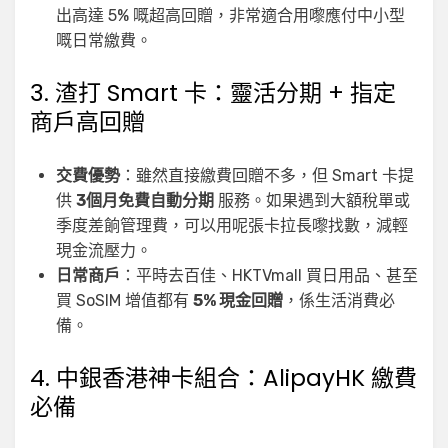
出高達 5% 嘅超高回贈，非常適合用嚟應付中小型
嘅日常繳費。
3. 渣打 Smart 卡：靈活分期 + 指定
商戶高回贈
交費優勢
：雖然直接繳費回贈不多，但 Smart 卡提
供
3個月免費自動分期
服務。如果遇到大額稅單或
季度差餉管理費，可以用呢張卡拉長嚟找數，減輕
現金流壓力。
日常商戶
：平時去百佳、HKTVmall 買日用品、甚至
買 SoSIM 增值都有
5% 現金回贈
，係生活消費必
備。
4. 中銀香港神卡組合：AlipayHK 繳費
必備