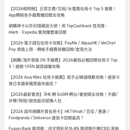
【2026精明眼】日常交費/交稅/水電費信用卡 Top 5 推薦！
App轉賬免手續費賺回贈全攻略
網購神卡以外的隱藏放大絕！用 TopCashback 買淘寶、
iHerb、Expedia 實測賺雙重回贈
【2026 電子錢包信用卡攻略】PayMe / AlipayHK / WeChat
Pay 增值上限、轉帳手續費與賺回贈/套現大法
【網購/海外簽賬 0% 手續費】2026暑假必備回贈信用卡 Top
5！避開 1.95% 越買越賺攻略
【2026 Asia Miles 信用卡推薦】新手必睇儲哩數攻略！邊張卡
換日本國泰機票最快最抵？
【2026最新實測】3HK 轉 SoSIM 轉台/養號碼全攻略！手續/
步驟/時間/避免斷訊號懶人包
【2026 超市網購外賣信用卡】HKTVmall / 百佳 / 惠康 /
Foodpanda / Deliveroo 邊張卡回贈最高？
Fusion Bank 邀請碼：送定期利息16.8% 邀請開戶賺$100 富融