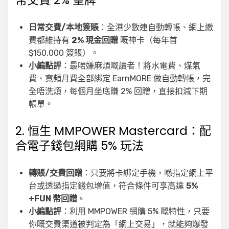
日常交費/本地簽賬
：全港少數連自動轉帳、網上繳
費都維持有
2% 現金回贈
嘅神卡（每年首
$150,000 簽賬）。
小編點評
：最啱嫌麻煩嘅讀者！將水電費、煤氣
費、寬頻月費全部綁定 EarnMORE 做自動轉帳，完
全唔洗煩，每個月坐底賺 2% 回贈，直接扣減下期
帳單。
2. 恒生 MMPOWER Mastercard：配
合電子錢包網購 5% 玩法
轉賬/交費回贈
：只要將卡綁定手機，喺指定網上平
台或透過指定錢包增值，符合條件可享高達
5%
+FUN 幣回贈
。
小編點評
：利用 MMPOWER 網購 5% 嘅特性，只要
你嘅交費渠道被判定為「網上交易」，就能夠爆發