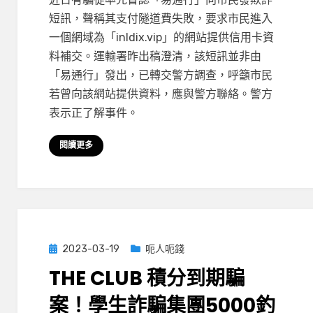
行
短訊，聲稱其支付隧道費失敗，要求市民進入
騙
一個網域為「inldix.vip」的網站提供信用卡資
案：
料補交。運輸署昨出稿澄清，該短訊並非由
HKeToll
「易通行」發出，已轉交警方調查，呼籲市民
短
若曾向該網站提供資料，應與警方聯絡。警方
訊
表示正了解事件。
SMS
呃
閱讀更多
人
信
用
卡
資
料
Posted
2023-03-19
呃人呃錢
中
on
THE CLUB 積分到期騙
伏
案！學生詐騙集團5000釣