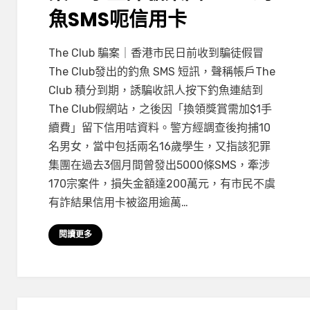
魚SMS呃信用卡
on
by
Leave a comment
小編
The Club 騙案｜香港市民日前收到騙徒假冒
The
The Club發出的釣魚 SMS 短訊，聲稱帳戶The
Club
Club 積分到期，誘騙收訊人按下釣魚連結到
積
The Club假網站，之後因「換領獎賞需加$1手
分
續費」留下信用咭資料。警方經調查後拘捕10
到
名男女，當中包括兩名16歲學生，又指該犯罪
期
集團在過去3個月間曾發出5000條SMS，牽涉
騙
170宗案件，損失金額達200萬元，有市民不虞
案！
有詐結果信用卡被盜用逾萬…
學
生
閱讀更多
詐
騙
集
團
5000