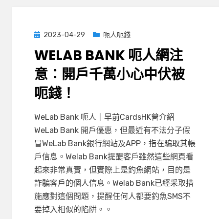
心
中
伏
Posted
2023-04-29
呃人呃錢
被
on
WELAB BANK 呃人網注
呃
錢！〉
意：開戶千萬小心中伏被
中
呃錢！
在
by
有 1 則留言
小編
WeLab Bank 呃人｜早前CardsHK曾介紹
〈WeLab
WeLab Bank 開戶優惠，但最近有不法分子假
Bank
冒WeLab Bank銀行網站及APP，指在騙取其帳
呃
戶信息。Welab Bank提醍客戶雖然這些網頁看
人
起來非常真實，但實際上是釣魚網站，目的是
網
詐騙客戶的個人信息。Welab Bank已經采取措
注
施應對這個問題，提醒任何人都要釣魚SMS不
意：
要掉入相似的陷阱。。
開