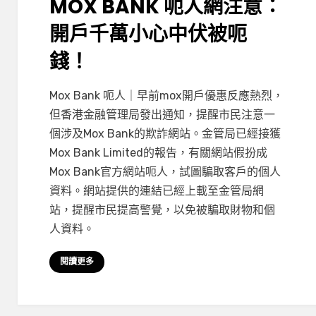
MOX BANK 呃人網注意：
開戶千萬小心中伏被呃
錢！
在
by
有 7 則留言
小編
Mox Bank 呃人｜早前mox開戶優惠反應熱烈，
〈Mox
但香港金融管理局發出通知，提醒市民注意一
Bank
個涉及Mox Bank的欺詐網站。金管局已經接獲
呃
Mox Bank Limited的報告，有關網站假扮成
人
Mox Bank官方網站呃人，試圖騙取客戶的個人
網
資料。網站提供的連結已經上載至金管局網
注
站，提醒市民提高警覺，以免被騙取財物和個
意：
人資料。
開
戶
閱讀更多
千
萬
小