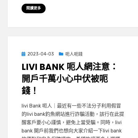
戶
閱讀更多
千
萬
小
心
中
伏
Posted
2023-04-03
呃人呃錢
被
on
LIVI BANK 呃人網注意：
呃
錢！〉
開戶千萬小心中伏被呃
中
錢！
在
by
有 4 則留言
小編
livi Bank 呃人｜最近有一些不法分子利用假冒
〈livi
的livi bank釣魚網站進行詐騙活動，該行在此提
Bank
醒客戶要小心謹慎，避免上當受騙。同時，livi
呃
bank 開戶前我們也想向大家介紹一下livi bank
人