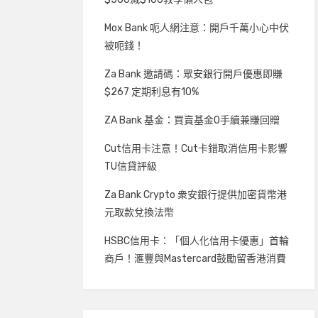
Mox Bank 呃人網注意：開戶千萬小心中伏
被呃錢！
Za Bank 邀請碼：眾安銀行開戶優惠即賺
$267 定期利息有10%
ZA Bank 基金：買賣基金0手續兼賺回贈
Cut信用卡注意！Cut卡錯取消信用卡影響
TU信貸評級
Za Bank Crypto 衆安銀行提供加密貨幣港
元取款兌換法幣
HSBC信用卡：「個人化信用卡優惠」首輪
商戶！滙豐與Mastercard鼓勵留香港消費