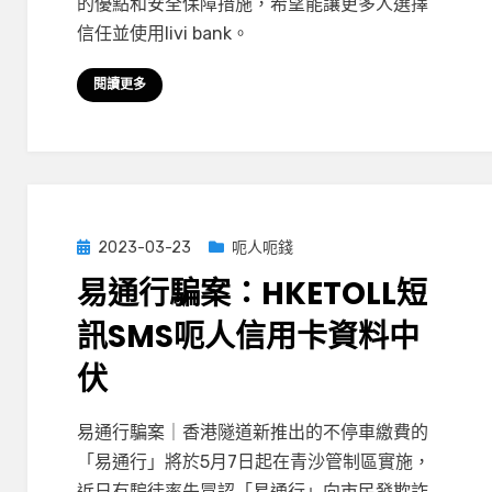
的優點和安全保障措施，希望能讓更多人選擇
網
信任並使用livi bank。
注
意：
閱讀更多
開
戶
千
萬
小
心
Posted
2023-03-23
呃人呃錢
中
on
易通行騙案：HKETOLL短
伏
被
訊SMS呃人信用卡資料中
呃
伏
錢！〉
中
on
by
Leave a comment
小編
易通行騙案｜香港隧道新推出的不停車繳費的
易
「易通行」將於5月7日起在青沙管制區實施，
通
近日有騙徒率先冒認「易通行」向市民發欺詐