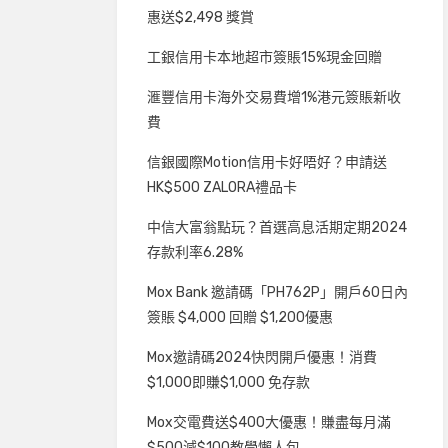
惠送$2,498 獎賞
工銀信用卡本地超市簽賬15%現金回贈
滙豐信用卡海外交易費增1%港元簽賬新收
費
信銀國際Motion信用卡好唔好？申請送
HK$500 ZALORA禮品卡
中信大富翁點玩？首選高息活期定期2024
存款利率6.28%
Mox Bank 邀請碼「PH762P」開戶60日內
簽賬 $4,000 回贈 $1,200優惠
Mox邀請碼2024快閃開戶優惠！消費
$1,000即賺$1,000 免存款
Mox交電費送$400大優惠！賺盡每月滿
$500減$100教學懶人包