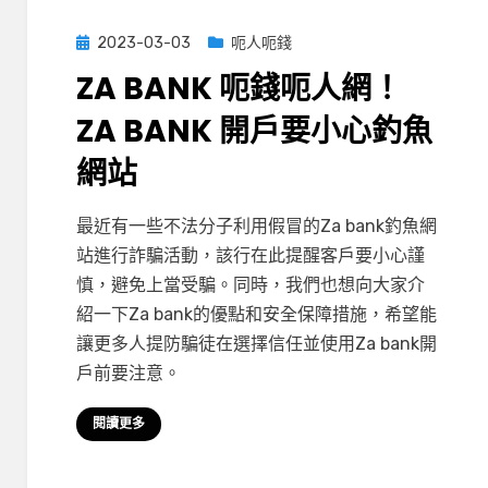
釣
Posted
2023-03-03
呃人呃錢
魚
on
ZA BANK 呃錢呃人網！
SMS
呃
ZA BANK 開戶要小心釣魚
信
用
網站
卡
在
by
有 3 則留言
小編
最近有一些不法分子利用假冒的Za bank釣魚網
〈ZA
站進行詐騙活動，該行在此提醒客戶要小心謹
Bank
慎，避免上當受騙。同時，我們也想向大家介
呃
紹一下Za bank的優點和安全保障措施，希望能
錢
讓更多人提防騙徒在選擇信任並使用Za bank開
呃
戶前要注意。
人
網！
閱讀更多
ZA
Bank