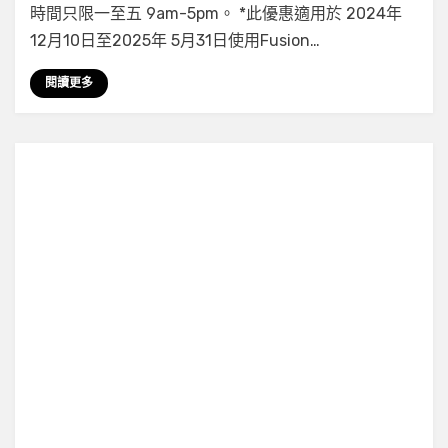
送
時間只限一至五 9am-5pm。 *此優惠適用於 2024年
定
12月10日至2025年 5月31日使用Fusion…
期
利
閱讀更多
息
16.830
邀
請
開
戶
賺
$100
富
融
銀
行
開
戶
優
惠
2025〉