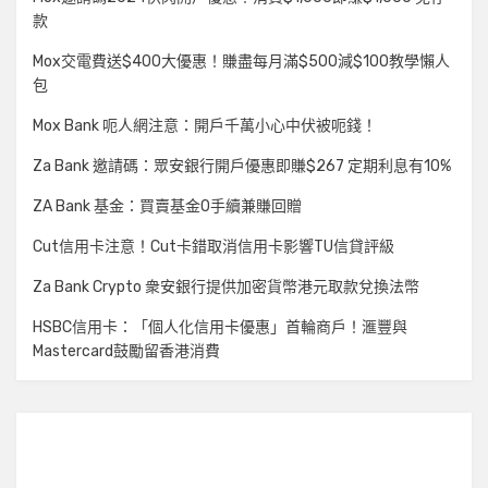
款
Mox交電費送$400大優惠！賺盡每月滿$500減$100教學懶人
包
Mox Bank 呃人網注意：開戶千萬小心中伏被呃錢！
Za Bank 邀請碼：眾安銀行開戶優惠即賺$267 定期利息有10%
ZA Bank 基金：買賣基金0手續兼賺回贈
Cut信用卡注意！Cut卡錯取消信用卡影響TU信貸評級
Za Bank Crypto 衆安銀行提供加密貨幣港元取款兌換法幣
HSBC信用卡：「個人化信用卡優惠」首輪商戶！滙豐與
Mastercard鼓勵留香港消費