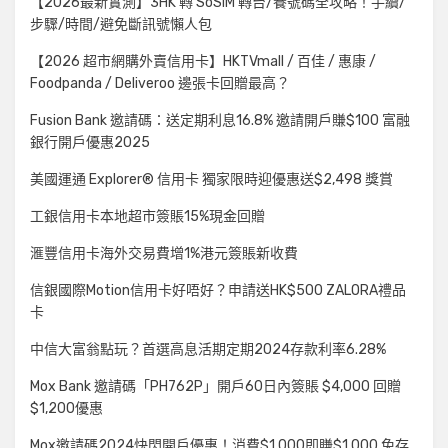
【2026最新實測】3HK 轉 SoSIM 轉台/養號碼全攻略！手續/
步驟/時間/避免斷訊號懶人包
【2026 超市網購外賣信用卡】HKTVmall / 百佳 / 惠康 /
Foodpanda / Deliveroo 邊張卡回贈最高？
Fusion Bank 邀請碼：送定期利息16.8% 邀請開戶賺$100 富融
銀行開戶優惠2025
美國運通 Explorer® 信用卡 獨家限時迎優惠送$2,498 獎賞
工銀信用卡本地超市簽賬15%現金回贈
滙豐信用卡海外交易費增1%港元簽賬新收費
信銀國際Motion信用卡好唔好？申請送HK$500 ZALORA禮品
卡
中信大富翁點玩？首選高息活期定期2024存款利率6.28%
Mox Bank 邀請碼「PH762P」開戶60日內簽賬 $4,000 回贈
$1,200優惠
Mox邀請碼2024快閃開戶優惠！消費$1,000即賺$1,000 免存