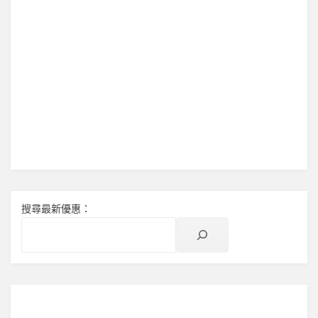
泰
機
票
最
快
最
抵？
搜尋最新優惠：