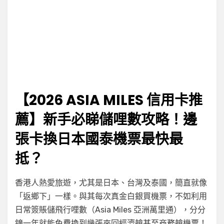
【2026 ASIA MILES 信用卡推
薦】新手必睇儲哩數攻略！邊
張卡換日本國泰機票最快最
抵？
on
by
Leave a comment
小編
香港人熱愛旅遊，尤其是日本、台灣及泰國，簡直就像
【2026
「返鄉下」一樣。與其每次真金白銀買機票，不如利用
Asia
日常簽賬儲飛行哩數（Asia Miles 亞洲萬里通），分分
Miles
信
鐘一年就能免費換到幾張來回經濟艙甚至商務艙機票！