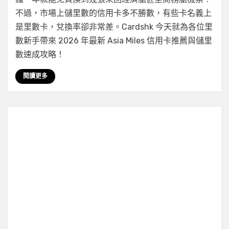
用
不過，市場上儲里數的信用卡多不勝數，有些卡名義上
卡
是里數卡，兌換率卻非常差。Cardshk 今天就為各位里
推
數新手帶來 2026 年最新 Asia Miles 信用卡推薦與儲里
薦】
數速成攻略！
新
手
閱讀更多
必
睇
儲
哩
數
攻
略！
邊
張
卡
換
日
本
國