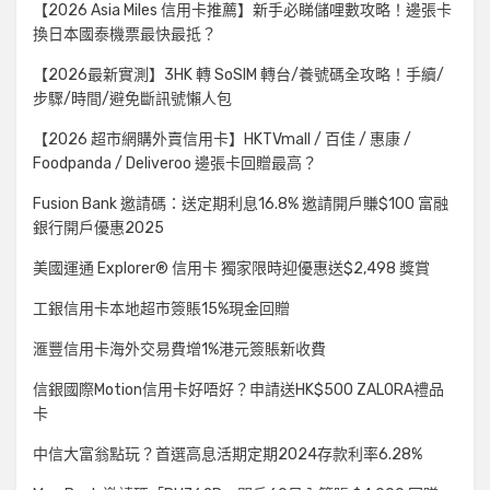
【2026 Asia Miles 信用卡推薦】新手必睇儲哩數攻略！邊張卡
換日本國泰機票最快最抵？
【2026最新實測】3HK 轉 SoSIM 轉台/養號碼全攻略！手續/
步驟/時間/避免斷訊號懶人包
【2026 超市網購外賣信用卡】HKTVmall / 百佳 / 惠康 /
Foodpanda / Deliveroo 邊張卡回贈最高？
Fusion Bank 邀請碼：送定期利息16.8% 邀請開戶賺$100 富融
銀行開戶優惠2025
美國運通 Explorer® 信用卡 獨家限時迎優惠送$2,498 獎賞
工銀信用卡本地超市簽賬15%現金回贈
滙豐信用卡海外交易費增1%港元簽賬新收費
信銀國際Motion信用卡好唔好？申請送HK$500 ZALORA禮品
卡
中信大富翁點玩？首選高息活期定期2024存款利率6.28%