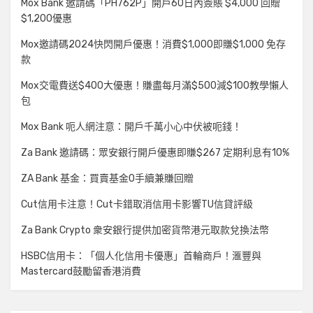
Mox Bank 邀請碼「PH762P」開戶60日內簽賬 $4,000 回贈
$1,200優惠
Mox邀請碼2024快閃開戶優惠！消費$1,000即賺$1,000 免存
款
Mox交電費送$400大優惠！賺盡每月滿$500減$100教學懶人
包
Mox Bank 呃人網注意：開戶千萬小心中伏被呃錢！
Za Bank 邀請碼：眾安銀行開戶優惠即賺$267 定期利息有10%
ZA Bank 基金：買賣基金0手續兼賺回贈
Cut信用卡注意！Cut卡錯取消信用卡影響TU信貸評級
Za Bank Crypto 衆安銀行提供加密貨幣港元取款兌換法幣
HSBC信用卡：「個人化信用卡優惠」首輪商戶！滙豐與
Mastercard鼓勵留香港消費