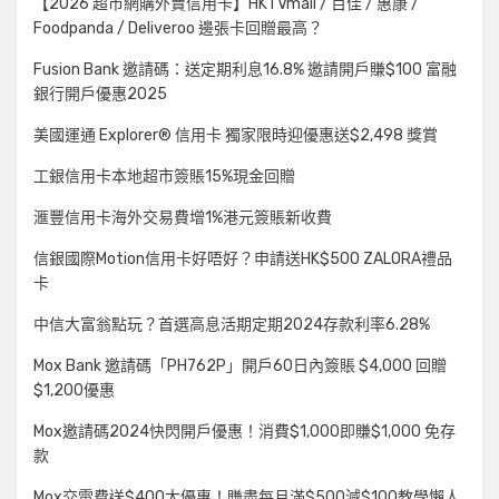
【2026 超市網購外賣信用卡】HKTVmall / 百佳 / 惠康 /
Foodpanda / Deliveroo 邊張卡回贈最高？
Fusion Bank 邀請碼：送定期利息16.8% 邀請開戶賺$100 富融
銀行開戶優惠2025
美國運通 Explorer® 信用卡 獨家限時迎優惠送$2,498 獎賞
工銀信用卡本地超市簽賬15%現金回贈
滙豐信用卡海外交易費增1%港元簽賬新收費
信銀國際Motion信用卡好唔好？申請送HK$500 ZALORA禮品
卡
中信大富翁點玩？首選高息活期定期2024存款利率6.28%
Mox Bank 邀請碼「PH762P」開戶60日內簽賬 $4,000 回贈
$1,200優惠
Mox邀請碼2024快閃開戶優惠！消費$1,000即賺$1,000 免存
款
Mox交電費送$400大優惠！賺盡每月滿$500減$100教學懶人