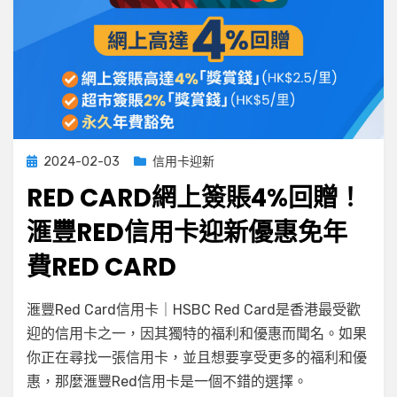
＋
迎
新
優
惠
Posted
2024-02-03
信用卡迎新
on
RED CARD網上簽賬4%回贈！
滙豐RED信用卡迎新優惠免年
費RED CARD
on
by
Leave a comment
小編
滙豐Red Card信用卡｜HSBC Red Card是香港最受歡
Red
迎的信用卡之一，因其獨特的福利和優惠而聞名。如果
Card
你正在尋找一張信用卡，並且想要享受更多的福利和優
網
上
惠，那麼滙豐Red信用卡是一個不錯的選擇。