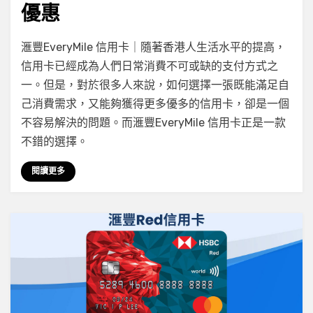
優惠
on
by
Leave a comment
小編
滙豐EveryMile 信用卡｜隨著香港人生活水平的提高，
滙
信用卡已經成為人們日常消費不可或缺的支付方式之
豐
一。但是，對於很多人來說，如何選擇一張既能滿足自
EveryMile
信
己消費需求，又能夠獲得更多優多的信用卡，卻是一個
用
不容易解決的問題。而滙豐EveryMile 信用卡正是一款
卡
不錯的選擇。
好
唔
閱讀更多
好？
高
達
$2/
里
＋
免
年
費