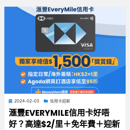
交
易
費
增
1%
港
元
簽
賬
新
收
費
Posted
2024-02-03
信用卡迎新
on
滙豐EVERYMILE信用卡好唔
好？高達$2/里＋免年費＋迎新