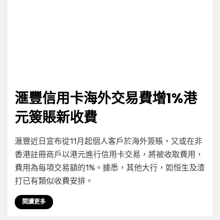
滙豐信用卡海外交易費增1%港
元簽賬新收費
on
by
Leave a comment
小編
滙豐近日宣布從11月起個人客戶於海外簽賬，又或在非
滙
香港註冊商戶以港元進行信用卡交易，將被收取費用，
豐
費用為每項交易額的1%。據悉，其他大行，如恒生及渣
信
用
打已有類似收費安排。
卡
海
閱讀更多
外