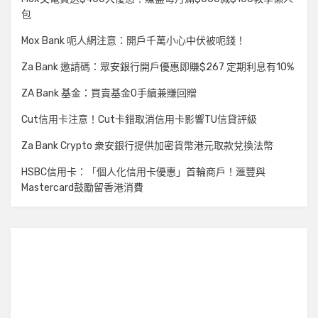
包
Mox Bank 呃人網注意：開戶千萬小心中伏被呃錢！
Za Bank 邀請碼：眾安銀行開戶優惠即賺$267 定期利息有10%
ZA Bank 基金：買賣基金0手續兼賺回贈
Cut信用卡注意！Cut卡錯取消信用卡影響TU信貸評級
Za Bank Crypto 衆安銀行提供加密貨幣港元取款兌換法幣
HSBC信用卡：「個人化信用卡優惠」首輪商戶！滙豐與
Mastercard鼓勵留香港消費