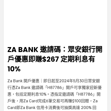
ZA BANK 邀請碼：眾安銀行開
戶優惠即賺$267 定期利息有
10%
在
by
有 34 則留言
小編
Za Bank 開戶優惠｜即日起至2024年5月30日眾安銀
〈Za
行憑Za Bank 邀請碼「H87786」開戶可享獨家迎新優
Bank
惠，包括定期利息10%。憑指定邀請碼「H87786」開
邀
請
戶後，用Za Card完成6筆交易可再賺$100回贈，Za
碼：
Card即Za Bank 信用卡消費後可抽獎高達 200% 回