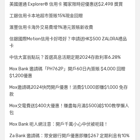
美國運通 Explorer® 信用卡 獨家限時迎優惠送$2,498 獎賞
工銀信用卡本地超市簽賬15%現金回贈
滙豐信用卡海外交易費增1%港元簽賬新收費
信銀國際Motion信用卡好唔好？申請送HK$500 ZALORA禮品
卡
中信大富翁點玩？首選高息活期定期2024存款利率6.28%
Mox Bank 邀請碼「PH762P」開戶60日內簽賬 $4,000 回贈
$1,200優惠
Mox邀請碼2024快閃開戶優惠！消費$1,000即賺$1,000 免存
款
Mox交電費送$400大優惠！賺盡每月滿$500減$100教學懶人
包
Mox Bank 呃人網注意：開戶千萬小心中伏被呃錢！
Za Bank 邀請碼：眾安銀行開戶優惠即賺$267 定期利息有10%