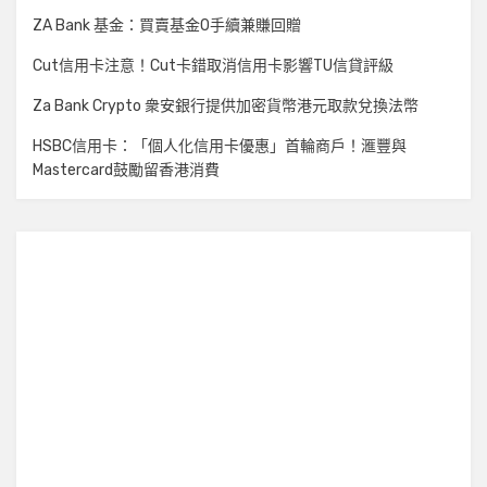
ZA Bank 基金：買賣基金0手續兼賺回贈
Cut信用卡注意！Cut卡錯取消信用卡影響TU信貸評級
Za Bank Crypto 衆安銀行提供加密貨幣港元取款兌換法幣
HSBC信用卡：「個人化信用卡優惠」首輪商戶！滙豐與
Mastercard鼓勵留香港消費