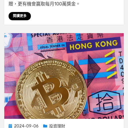
眾
贈，更有機會贏取每月100萬獎金。
安
銀
閱讀更多
行
開
戶
優
惠
即
賺
$267
定
期
利
息
有
1034〉
中
Posted
2024-09-06
投資理財