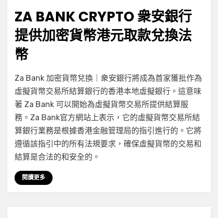
on
ZA BANK CRYPTO 衆安銀行
提供加密貨幣港元取款兌換法
幣
在
by
有 2 則留言
小編
Za Bank 加密貨幣兌換｜衆安銀行將成為首家獲批作為
〈Za
虛擬貨幣交易所結算銀行的香港本地虛擬銀行。這意味
Bank
著 Za Bank 可以開始為虛擬貨幣交易所提供結算服
Crypto
衆
務。Za Bank官方網站上表示，它的虛擬貨幣交易所結
安
算銀行業務是根據香港金融管理局的指引進行的。它將
銀
遵循該指引中的所有法規要求，確保虛擬貨幣的交易和
行
結算是合法的和安全的。
提
供
閱讀更多
加
密
貨
幣