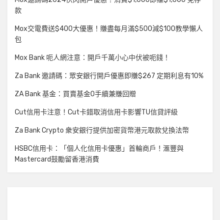
款
Mox交電費送$400大優惠！賺盡每月滿$500減$100教學懶人
包
Mox Bank 呃人網注意：開戶千萬小心中伏被呃錢！
Za Bank 邀請碼：眾安銀行開戶優惠即賺$267 定期利息有10%
ZA Bank 基金：買賣基金0手續兼賺回贈
Cut信用卡注意！Cut卡錯取消信用卡影響TU信貸評級
Za Bank Crypto 衆安銀行提供加密貨幣港元取款兌換法幣
HSBC信用卡：「個人化信用卡優惠」首輪商戶！滙豐與
Mastercard鼓勵留香港消費