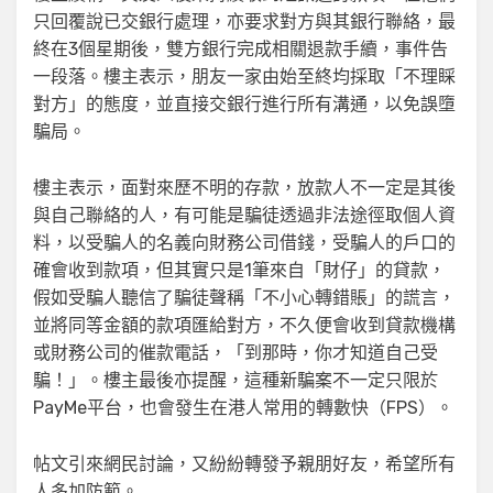
只回覆說已交銀行處理，亦要求對方與其銀行聯絡，最
終在3個星期後，雙方銀行完成相關退款手續，事件告
一段落。樓主表示，朋友一家由始至終均採取「不理睬
對方」的態度，並直接交銀行進行所有溝通，以免誤墮
騙局。
樓主表示，面對來歷不明的存款，放款人不一定是其後
與自己聯絡的人，有可能是騙徒透過非法途徑取個人資
料，以受騙人的名義向財務公司借錢，受騙人的戶口的
確會收到款項，但其實只是1筆來自「財仔」的貸款，
假如受騙人聽信了騙徒聲稱「不小心轉錯賬」的謊言，
並將同等金額的款項匯給對方，不久便會收到貸款機構
或財務公司的催款電話，「到那時，你才知道自己受
騙！」。樓主最後亦提醒，這種新騙案不一定只限於
PayMe平台，也會發生在港人常用的轉數快（FPS）。
帖文引來網民討論，又紛紛轉發予親朋好友，希望所有
人多加防範。