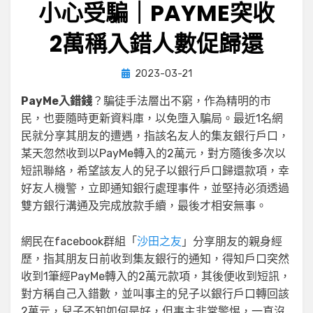
小心受騙｜PAYME突收
2萬稱入錯人數促歸還
Posted
by
2023-03-21
小編
on
PayMe入錯錢
？騙徒手法層出不窮，作為精明的市
民，也要隨時更新資料庫，以免墮入騙局。最近1名網
民就分享其朋友的遭遇，指該名友人的集友銀行戶口，
某天忽然收到以PayMe轉入的2萬元，對方隨後多次以
短訊聯絡，希望該友人的兒子以銀行戶口歸還款項，幸
好友人機警，立即通知銀行處理事件，並堅持必須透過
雙方銀行溝通及完成放款手續，最後才相安無事。
網民在facebook群組「
沙田之友
」分享朋友的親身經
歷，指其朋友日前收到集友銀行的通知，得知戶口突然
收到1筆經PayMe轉入的2萬元款項，其後便收到短訊，
對方稱自己入錯數，並叫事主的兒子以銀行戶口轉回該
2萬元，兒子不知如何是好，但事主非常警惕，一直沒