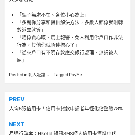
「騙子無處不在、各位小心為上」
「多謝你分享和提供解決方法，多數人都係就咁轉
數返去就算」
「唔係貪心嘅，馬上報警，免人利用你戶口作非法
行為，其他你就唔使擔心了」
「從來戶口有不明存款應交銀行處理，無謂被人
屈」
Posted in
呃人呃錢
Tagged
PayMe
文
PREV
章
人均8張信用卡！信用卡貸款申請者年輕化佔整體78%
導
NEXT
覽
易通行騙案：HKeToll短訊SMS呃人信用卡資料中伏