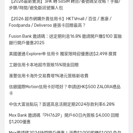
【2026最新實測】3HK 轉 SoSIM 轉台/養號碼全攻略！手續/
步驟/時間/避免斷訊號懶人包
【2026 超市網購外賣信用卡】HKTVmall / 百佳 / 惠康 /
Foodpanda / Deliveroo 邊張卡回贈最高？
Fusion Bank 邀請碼：送定期利息16.8% 邀請開戶賺$100 富融
銀行開戶優惠2025
美國運通 Explorer® 信用卡 獨家限時迎優惠送$2,498 獎賞
工銀信用卡本地超市簽賬15%現金回贈
滙豐信用卡海外交易費增1%港元簽賬新收費
信銀國際Motion信用卡好唔好？申請送HK$500 ZALORA禮品
卡
中信大富翁點玩？首選高息活期定期2024存款利率6.28%
Mox Bank 邀請碼「PH762P」開戶60日內簽賬 $4,000 回贈
$1,200優惠
Mox邀請碼2024快閃開戶優惠！消費$1,000即賺$1,000 免存