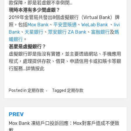
款保障，即是若虛銀不幸倒閉…
現時本港有多少間虛銀？
2019年金管局共發出8個虛擬銀行（Virtual Bank）牌
照，包括
Mox Bank
、
平安壹賬通
、
WeLab Bank
、
livi
Bank
、
天星銀行
、
眾安銀行 ZA Bank
、
富融銀行
及
螞
蟻銀行
。
甚麼是虛擬銀行？
虛擬銀行即是指沒有實體，並主要透過網站、手機應用
程式，處理提供存款、借貸、申請信用卡或扣賬卡等銀
行服務…詳情按此
Posted in
定期存款
Tagged
定期存款
文
PREV
章
Mox Bank 凍結戶口投訴回應：Mox對客戶造成不便致
歉