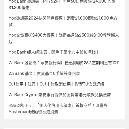
Mox Bank 邀請碼「PH762P」開戶60日內簽賬 $4,000 回贈
$1,200優惠
Mox邀請碼2024快閃開戶優惠！消費$1,000即賺$1,000 免存
款
Mox交電費送$400大優惠！賺盡每月滿$500減$100教學懶人
包
Mox Bank 呃人網注意：開戶千萬小心中伏被呃錢！
Za Bank 邀請碼：眾安銀行開戶優惠即賺$267 定期利息有10%
ZA Bank 基金：買賣基金0手續兼賺回贈
Cut信用卡注意！Cut卡錯取消信用卡影響TU信貸評級
Za Bank Crypto 衆安銀行提供加密貨幣港元取款兌換法幣
HSBC信用卡：「個人化信用卡優惠」首輪商戶！滙豐與
Mastercard鼓勵留香港消費