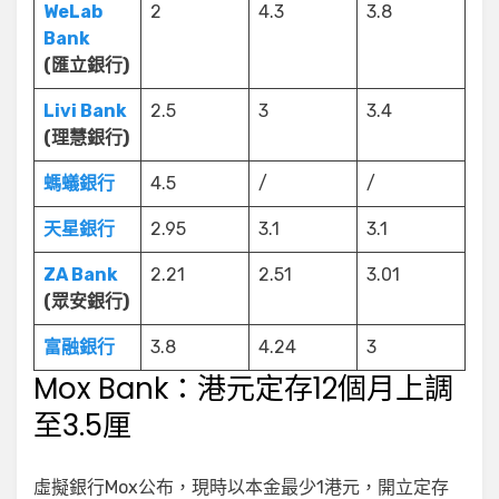
WeLab
2
4.3
3.8
Bank
(匯立銀行)
Livi Bank
2.5
3
3.4
(理慧銀行)
螞蟻銀行
4.5
/
/
天星銀行
2.95
3.1
3.1
ZA Bank
2.21
2.51
3.01
(眾安銀行)
富融銀行
3.8
4.24
3
Mox Bank：港元定存12個月上調
至3.5厘
虛擬銀行Mox公布，現時以本金最少1港元，開立定存