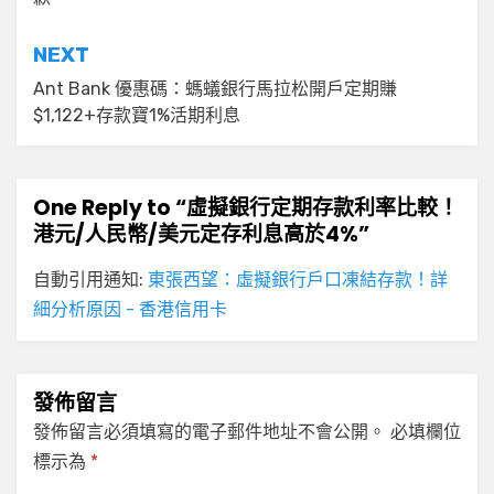
導
覽
NEXT
Ant Bank 優惠碼：螞蟻銀行馬拉松開戶定期賺
$1,122+存款寶1%活期利息
One Reply to “虛擬銀行定期存款利率比較！
港元/人民幣/美元定存利息高於4%”
自動引用通知:
東張西望：虛擬銀行戶口凍結存款！詳
細分析原因 - 香港信用卡
發佈留言
發佈留言必須填寫的電子郵件地址不會公開。
必填欄位
標示為
*