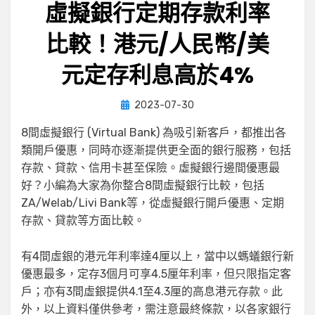
虛擬銀行定期存款利率
比較！港元/人民幣/美
元定存利息高於4%
Posted
by
2023-07-30
小編
on
8間虛擬銀行 (Virtual Bank) 為吸引新客戶，都推出各
類開戶優惠，同時亦逐漸提供更全面的銀行服務，包括
存款、貸款、信用卡甚至保險。虛擬銀行邊間優惠最
好？小編為大家為你整合8間虛擬銀行比較，包括
ZA/Welab/Livi Bank等，從虛擬銀行開戶優惠、定期
存款、貸款等方面比較。
有4間虛銀的港元年利率達4厘以上，當中以螞蟻銀行新
優惠最多，定存3個月可享4.5厘年利率，但只限指定客
戶；亦有3間虛銀提供4.1至4.3厘的高息港元存款。此
外，以上資料僅供參考，需注意最終條款，以各家銀行