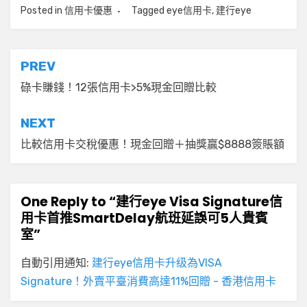
Posted in
信用卡優惠
Tagged
eye信用卡
,
建行eye
文
PREV
章
碌卡賺錢！12張信用卡>5%現金回贈比較
導
NEXT
覽
比較信用卡交稅優惠！現金回贈＋抽獎贏$8888簽賬額
One Reply to “建行eye Visa Signature信
用卡首推SmartDelay航班延誤可5人貴賓
室”
自動引用通知:
建行eye信用卡升级為VISA
Signature！外賣平臺消費高達11%回贈 - 香港信用卡