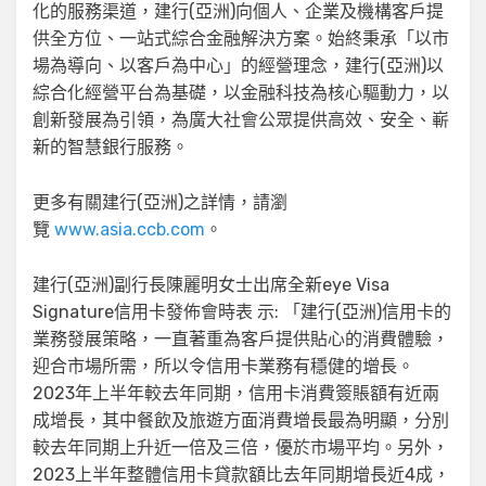
化的服務渠道，建行(亞洲)向個人、企業及機構客戶提
供全方位、一站式綜合金融解決方案。始終秉承「以市
場為導向、以客戶為中心」的經營理念，建行(亞洲)以
綜合化經營平台為基礎，以金融科技為核心驅動力，以
創新發展為引領，為廣大社會公眾提供高效、安全、嶄
新的智慧銀行服務。
更多有關建行(亞洲)之詳情，請瀏
覽
www.asia.ccb.com
。
建行(亞洲)副行長陳麗明女士出席全新eye Visa
Signature信用卡發佈會時表 示: 「建行(亞洲)信用卡的
業務發展策略，一直著重為客戶提供貼心的消費體驗，
迎合市場所需，所以令信用卡業務有穩健的增長。
2023年上半年較去年同期，信用卡消費簽賬額有近兩
成增長，其中餐飲及旅遊方面消費增長最為明顯，分別
較去年同期上升近一倍及三倍，優於市場平均。另外，
2023上半年整體信用卡貸款額比去年同期增長近4成，