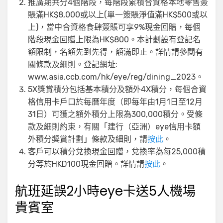
推廣期共分4個階段，每階段累積合資格本地零售簽
賬滿HK$8,000或以上(單一簽賬淨值滿HK$500或以
上)，當中合資格食肆簽賬可享9%現金回贈，每個
階段現金回贈上限為HK$800。本計劃設有登記名
額限制，名額先到先得，額滿即止。詳情請參閱有
關條款及細則。登記網址:
www.asia.ccb.com/hk/eye/reg/dining_2023。
5X獎賞積分包括基本積分及額外4X積分，每個合資
格信用卡戶口於每曆年度（即每年由1月1日至12月
31日）可獲之額外積分上限為300,000積分。受條
款及細則約束，有關「建行（亞洲）eye信用卡額
外積分獎賞計劃」條款及細則，請
按此
。
客戶可以積分兌換現金回贈，兌換率為每25,000積
分等於HKD100現金回贈。詳情請
按此
。
航班延誤2小時eye卡送5人機場
貴賓室