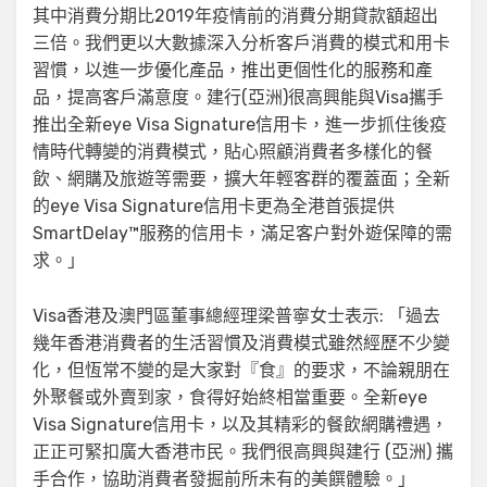
其中消費分期比2019年疫情前的消費分期貸款額超出
三倍。我們更以大數據深入分析客戶消費的模式和用卡
習慣，以進一步優化產品，推出更個性化的服務和產
品，提高客戶滿意度。建行(亞洲)很高興能與Visa攜手
推出全新eye Visa Signature信用卡，進一步抓住後疫
情時代轉變的消費模式，貼心照顧消費者多樣化的餐
飲、網購及旅遊等需要，擴大年輕客群的覆蓋面；全新
的eye Visa Signature信用卡更為全港首張提供
SmartDelay™服務的信用卡，滿足客户對外遊保障的需
求。」
Visa香港及澳門區董事總經理梁普寧女士表示: 「過去
幾年香港消費者的生活習慣及消費模式雖然經歷不少變
化，但恆常不變的是大家對『食』的要求，不論親朋在
外聚餐或外賣到家，食得好始終相當重要。全新eye
Visa Signature信用卡，以及其精彩的餐飲網購禮遇，
正正可緊扣廣大香港市民。我們很高興與建行 (亞洲) 攜
手合作，協助消費者發掘前所未有的美饌體驗。」