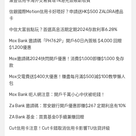
滙豐信用卡海外交易費增1%港元簽賬新收費
信銀國際Motion信用卡好唔好？申請送HK$500 ZALORA禮品
卡
中信大富翁點玩？首選高息活期定期2024存款利率6.28%
Mox Bank 邀請碼「PH762P」開戶60日內簽賬 $4,000 回贈
$1,200優惠
Mox邀請碼2024快閃開戶優惠！消費$1,000即賺$1,000 免存
款
Mox交電費送$400大優惠！賺盡每月滿$500減$100教學懶人
包
Mox Bank 呃人網注意：開戶千萬小心中伏被呃錢！
Za Bank 邀請碼：眾安銀行開戶優惠即賺$267 定期利息有10%
ZA Bank 基金：買賣基金0手續兼賺回贈
Cut信用卡注意！Cut卡錯取消信用卡影響TU信貸評級