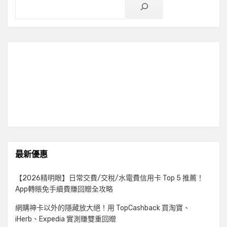
最新優惠
【2026精明眼】日常交費/交稅/水電費信用卡 Top 5 推薦！
App轉賬免手續費賺回贈全攻略
網購神卡以外的隱藏放大絕！用 TopCashback 買淘寶、
iHerb、Expedia 實測賺雙重回贈