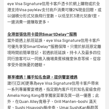
eye Visa Signature信用卡客戶憑卡於網上購物或於全
港支持Visa payWav支付商戶消費可賺2%現金回贈，或
以儲積分形式兌換飛行里數，以低至於3港元兌換1里，
一邊消費一邊賺取更多。
全港首張信用卡提供SmartDelay™服務
當外遊遇上航班延誤，eye Visa Signature信用卡客戶
可優先享受SmartDelay™服務保障。只需於航班原定離
境時間前簡單登記，若遇航班延誤，持卡人及最多四位
同行旅客可以一同進入機場貴賓候機室休息等候，從容
享受外遊無憂的體驗。
尊享禮遇！攜手知名食肆，提供饗宴禮遇
建行(亞洲)更專為eye Visa Signature信用卡客戶帶來
一系列專屬饗宴禮遇，指定期內客戶可於知名星級食府
Amelia Hong Kong尊享獨家菜單及買一送一優惠；此
外，在Quan Alley寬巷子、Grill Manten-boshi 滿天
星、Sushi Hisayoshi鮨央泰、Umai SushiKan鮨勘等