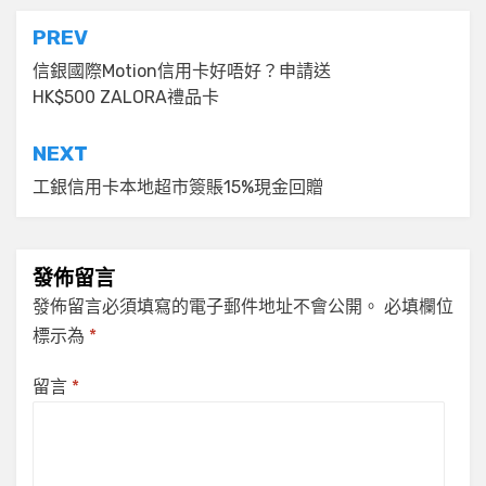
文
PREV
章
信銀國際Motion信用卡好唔好？申請送
HK$500 ZALORA禮品卡
導
覽
NEXT
工銀信用卡本地超市簽賬15%現金回贈
發佈留言
發佈留言必須填寫的電子郵件地址不會公開。
必填欄位
標示為
*
留言
*