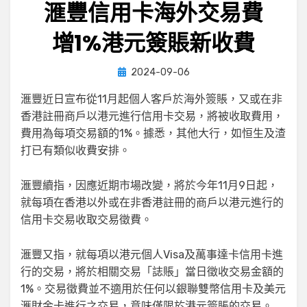
滙豐信用卡海外交易費
增1%港元簽賬新收費
Posted
by
2024-09-06
小編
on
滙豐近日宣布從11月起個人客戶於海外簽賬，又或在非
香港註冊商戶以港元進行信用卡交易，將被收取費用，
費用為每項交易額的1%。據悉，其他大行，如恒生及渣
打已有類似收費安排。
滙豐續指，因應近期市場改變，將於今年11月9日起，
就每項在香港以外或在非香港註冊的商戶以港元進行的
信用卡交易收取交易徵費。
滙豐又指，就每項以港元個人Visa及萬事達卡信用卡進
行的交易，將於相關交易「誌賬」當日徵收交易金額的
1%。交易徵費並不適用於任何以銀聯雙幣信用卡及美元
滙財金卡進行之交易，意味僅限於港元簽賬的交易。