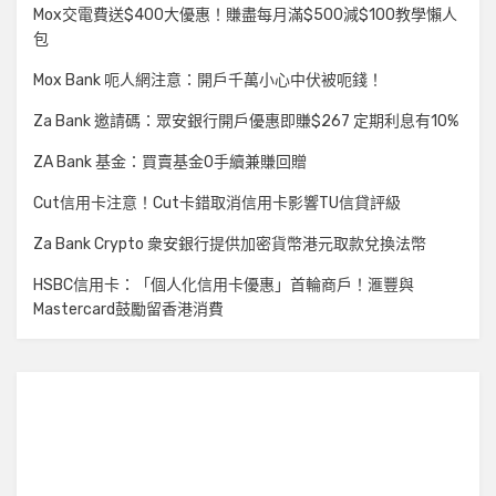
Mox交電費送$400大優惠！賺盡每月滿$500減$100教學懶人
包
Mox Bank 呃人網注意：開戶千萬小心中伏被呃錢！
Za Bank 邀請碼：眾安銀行開戶優惠即賺$267 定期利息有10%
ZA Bank 基金：買賣基金0手續兼賺回贈
Cut信用卡注意！Cut卡錯取消信用卡影響TU信貸評級
Za Bank Crypto 衆安銀行提供加密貨幣港元取款兌換法幣
HSBC信用卡：「個人化信用卡優惠」首輪商戶！滙豐與
Mastercard鼓勵留香港消費