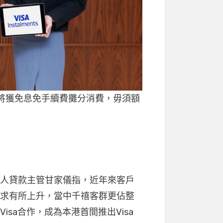
ents，將獲免息免手續費攤分消費，毋須額
私人貸款主管甘家儀指，近年來客戶
需求有所上升，當中千禧客群更佔整
sa合作，成為本港首間推出Visa