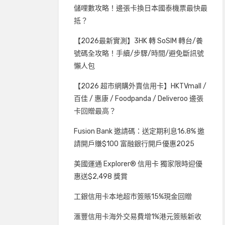
儲哩數攻略！邊張卡換日本國泰機票最快最
抵？
【2026最新實測】3HK 轉 SoSIM 轉台/養
號碼全攻略！手續/步驟/時間/避免斷訊號
懶人包
【2026 超市網購外賣信用卡】HKTVmall /
百佳 / 惠康 / Foodpanda / Deliveroo 邊張
卡回贈最高？
Fusion Bank 邀請碼：送定期利息16.8% 邀
請開戶賺$100 富融銀行開戶優惠2025
美國運通 Explorer® 信用卡 獨家限時迎優
惠送$2,498 獎賞
工銀信用卡本地超市簽賬15%現金回贈
滙豐信用卡海外交易費增1%港元簽賬新收