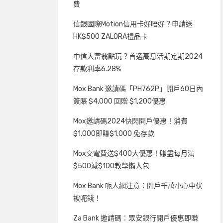
費
信銀國際Motion信用卡好唔好？申請送
HK$500 ZALORA禮品卡
中信大富翁點玩？首選高息活期定期2024
存款利率6.28%
Mox Bank 邀請碼「PH762P」開戶60日內
簽賬 $4,000 回贈 $1,200優惠
Mox邀請碼2024快閃開戶優惠！消費
$1,000即賺$1,000 免存款
Mox交電費送$400大優惠！賺盡每月滿
$500減$100教學懶人包
Mox Bank 呃人網注意：開戶千萬小心中伏
被呃錢！
Za Bank 邀請碼：眾安銀行開戶優惠即賺