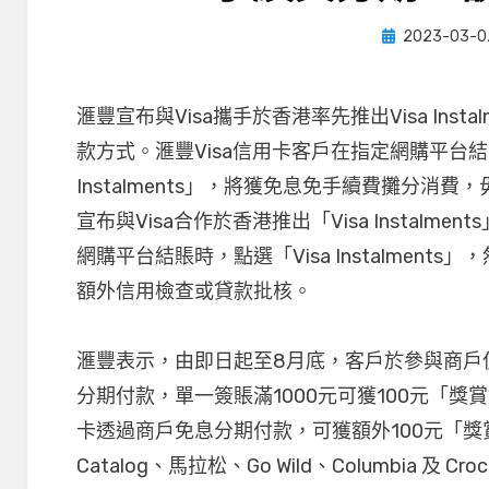
Posted
by
2023-03-0
小編
on
滙豐宣布與Visa攜手於香港率先推出Visa Ins
款方式。滙豐Visa信用卡客戶在指定網購平台結
Instalments」，將獲免息免手續費攤分消
宣布與Visa合作於香港推出「Visa Instalme
網購平台結賬時，點選「Visa Instalmen
額外信用檢查或貸款批核。
滙豐表示，由即日起至8月底，客戶於參與商戶使用 Vi
分期付款，單一簽賬滿1000元可獲100元「
卡透過商戶免息分期付款，可獲額外100元「獎
Catalog、馬拉松、Go Wild、Columbia 及 