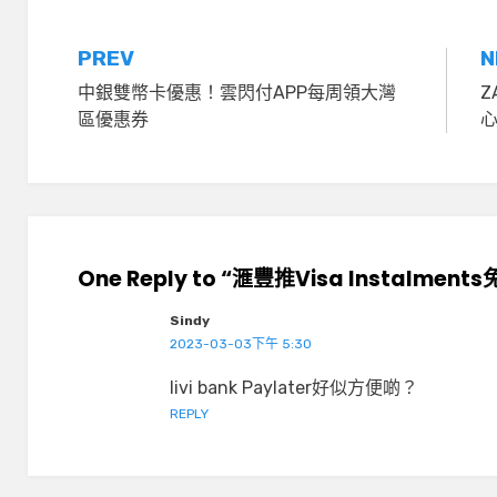
文
PREV
N
中銀雙幣卡優惠！雲閃付APP每周領大灣
Z
章
區優惠券
導
覽
One Reply to “滙豐推Visa Instal
Sindy
2023-03-03下午 5:30
livi bank Paylater好似方便啲？
REPLY