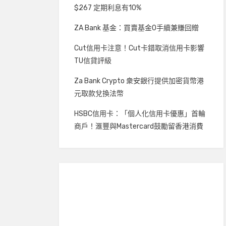
$267 定期利息有10%
ZA Bank 基金：買賣基金0手續兼賺回贈
Cut信用卡注意！Cut卡錯取消信用卡影響
TU信貸評級
Za Bank Crypto 衆安銀行提供加密貨幣港
元取款兌換法幣
HSBC信用卡：「個人化信用卡優惠」首輪
商戶！滙豐與Mastercard鼓勵留香港消費