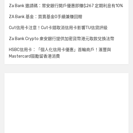
Za Bank 邀請碼：眾安銀行開戶優惠即賺$267 定期利息有10%
ZA Bank 基金：買賣基金0手續兼賺回贈
Cut信用卡注意！Cut卡錯取消信用卡影響TU信貸評級
Za Bank Crypto 衆安銀行提供加密貨幣港元取款兌換法幣
HSBC信用卡：「個人化信用卡優惠」首輪商戶！滙豐與
Mastercard鼓勵留香港消費