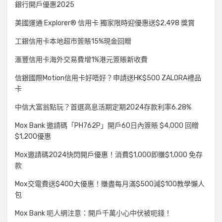
銀行開戶優惠2025
美國運通 Explorer® 信用卡 獨家限時迎優惠送$2,498 獎賞
工銀信用卡本地超市簽賬15%現金回贈
滙豐信用卡海外交易費增1%港元簽賬新收費
信銀國際Motion信用卡好唔好？申請送HK$500 ZALORA禮品
卡
中信大富翁點玩？首選高息活期定期2024存款利率6.28%
Mox Bank 邀請碼「PH762P」開戶60日內簽賬 $4,000 回贈
$1,200優惠
Mox邀請碼2024快閃開戶優惠！消費$1,000即賺$1,000 免存
款
Mox交電費送$400大優惠！賺盡每月滿$500減$100教學懶人
包
Mox Bank 呃人網注意：開戶千萬小心中伏被呃錢！