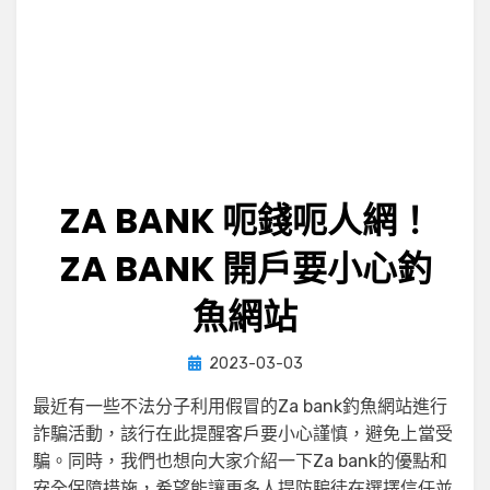
ZA BANK 呃錢呃人網！
ZA BANK 開戶要小心釣
魚網站
Posted
by
2023-03-03
小編
on
最近有一些不法分子利用假冒的Za bank釣魚網站進行
詐騙活動，該行在此提醒客戶要小心謹慎，避免上當受
騙。同時，我們也想向大家介紹一下Za bank的優點和
安全保障措施，希望能讓更多人提防騙徒在選擇信任並