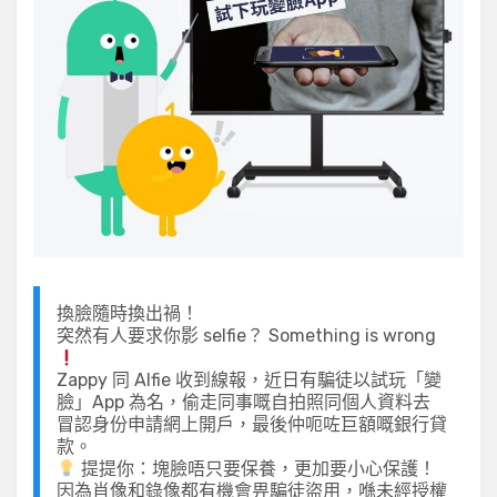
換臉隨時換出禍！
突然有人要求你影 selfie？ Something is wrong
Zappy 同 Alfie 收到線報，近日有騙徒以試玩「變
臉」App 為名，偷走同事嘅自拍照同個人資料去
冒認身份申請網上開戶，最後仲呃咗巨額嘅銀行貸
款。
提提你：塊臉唔只要保養，更加要小心保護！
因為肖像和錄像都有機會畀騙徒盜用，喺未經授權