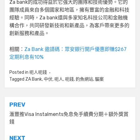
Za bank的成功得益於它強大的團隊和技術優勢。它的
團隊成員來自多個國家和地區，擁有豐富的金融和科技
經驗。同時，Za bank還與多家知名科技公司和金融機
構合作，共同研發新技術和新產品，為客戶帶來更多的
創新服務和產品。
相關：
Za Bank 邀請碼：眾安銀行開戶優惠即賺$267
定期利息有10%
Posted in
呃人呃錢
Tagged
ZA Bank
,
中伏
,
呃人
,
呃錢
,
釣魚網站
,
騙案
文
PREV
章
滙豐推Visa Instalments免息免手續費分期＋額外獎賞
錢
導
覽
NEXT